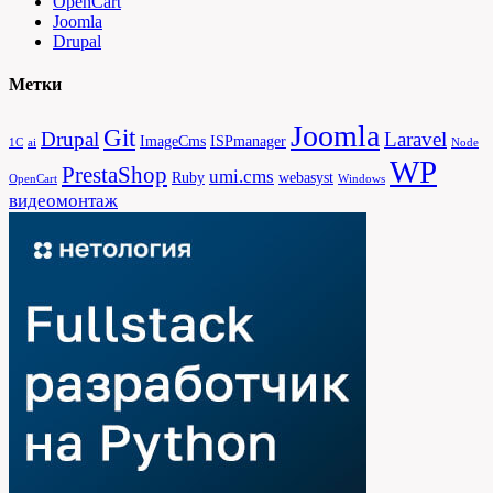
OpenCart
Joomla
Drupal
Метки
Joomla
Git
Drupal
Laravel
ImageCms
ISPmanager
1С
ai
Node
WP
PrestaShop
umi.cms
Ruby
webasyst
OpenCart
Windows
видеомонтаж