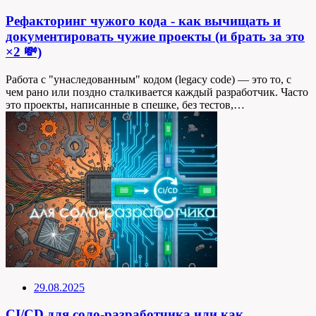
Рефакторинг чужого кода - как вычищать и
документировать чужие проекты (и брать за это
×2 💸)
Работа с "унаследованным" кодом (legacy code) — это то, с
чем рано или поздно сталкивается каждый разработчик. Часто
это проекты, написанные в спешке, без тестов,…
29.08.2025
CI/CD для соло-разработчика или как