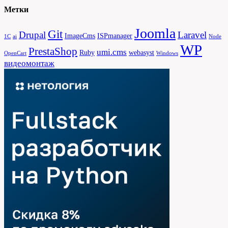
Метки
Joomla
Git
Drupal
Laravel
ImageCms
ISPmanager
1С
ai
Node
WP
PrestaShop
umi.cms
Ruby
webasyst
OpenCart
Windows
видеомонтаж