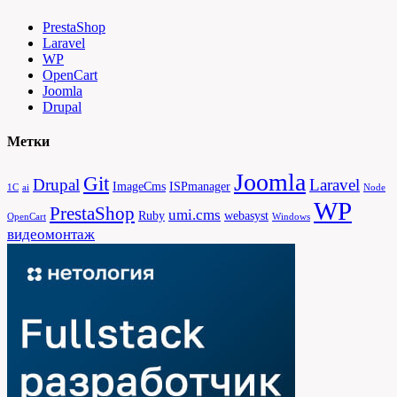
PrestaShop
Laravel
WP
OpenCart
Joomla
Drupal
Метки
Joomla
Git
Drupal
Laravel
ImageCms
ISPmanager
1С
ai
Node
WP
PrestaShop
umi.cms
Ruby
webasyst
OpenCart
Windows
видеомонтаж