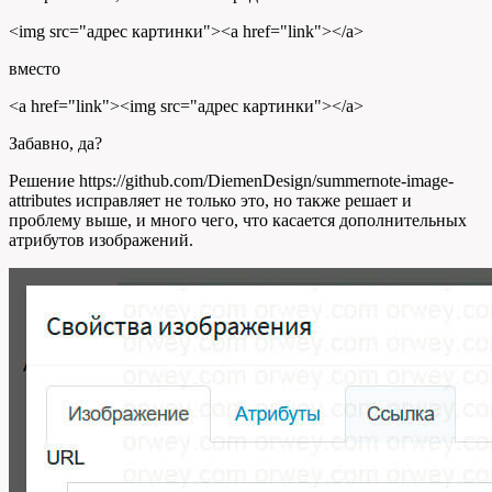
<
img src
=
"адрес картинки"
><
a href
=
"link"
></
a
>
вместо
<
a href
=
"link"
><
img src
=
"адрес картинки"
></
a
>
Забавно, да?
Решение https://github.com/DiemenDesign/summernote-image-
attributes исправляет не только это, но также решает и
проблему выше, и много чего, что касается дополнительных
атрибутов изображений.