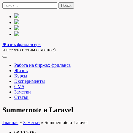
Skip
Найти:
to
content
Жизнь фрилансера
и все что с этим связано :)
Работа на биржах фриланса
Жизнь
Курсы
Эксперименты
CMS
Заметки
Статьи
Summernote и Laravel
Главная
»
Заметки
»
Summernote и Laravel
08.10.2020