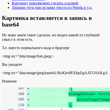
Картинку невозможно сделать ссылкой
Лишние теги при вставке текста из Wordа и т.д.
Картинка вставляется в запись в
base64
Не знаю зачем такое сделали, но видно какой-то глубокий
смысл в этом есть.
Т.е. вместо нормального кода в браузере
<
img src
=
"data:image/foto.jpeg;>
Вы увидите
<
img src
=
"data:image/jpeg;base64,/9j/4Qv6RXhpZgAATU0A
Решение