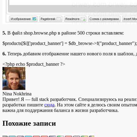
5.
В файл shop.browse.php в районе 500 строки вставляем:
$products
[
$i
]
[
'product_banner'
]
=
$db_browse
->
f
(
"product_banner"
)
;
6.
Теперь добавим отображение нашего нового поля в шаблон, дл
<?php
echo
$product_banner
?>
Nina Nokhrina
Привет! Я — full stack разработчик. Специализируюсь на реали
разработки пишите
сюда
. На этом сайте я делюсь своим опыто
важна для поддержания баланса в жизни разработчика.
Похожие записи