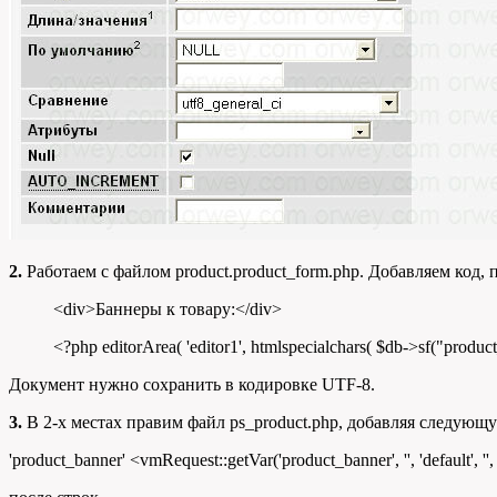
2.
Работаем с файлом product.product_form.php. Добавляем код
<div>Баннеры к товару:</div>
<?php editorArea( 'editor1', htmlspecialchars( $db->sf("produc
Документ нужно сохранить в кодировке UTF-8.
3.
В 2-х местах правим файл ps_product.php, добавляя следующу
'product_banner'
<
vmRequest
::
getVar
(
'product_banner'
,
''
,
'default'
,
''
,