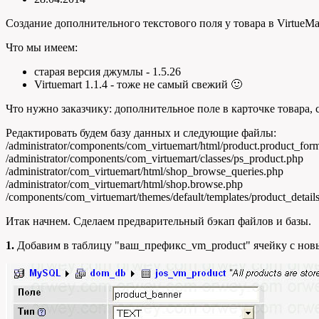
Создание дополнительного текстового поля у товара в VirtueMar
Что мы имеем:
старая версия джумлы - 1.5.26
Virtuemart 1.1.4 - тоже не самый свежий 🙂
Что нужно заказчику: дополнительное поле в карточке товара,
Редактировать будем базу данных и следующие файлы:
/administrator/components/com_virtuemart/html/product.product_for
/administrator/components/com_virtuemart/classes/ps_product.php
/administrator/com_virtuemart/html/shop_browse_queries.php
/administrator/com_virtuemart/html/shop.browse.php
/components/com_virtuemart/themes/default/templates/product_details
Итак начнем. Сделаем предварительный бэкап файлов и базы.
1.
Добавим в таблицу "ваш_префикс_vm_product" ячейку с новым 