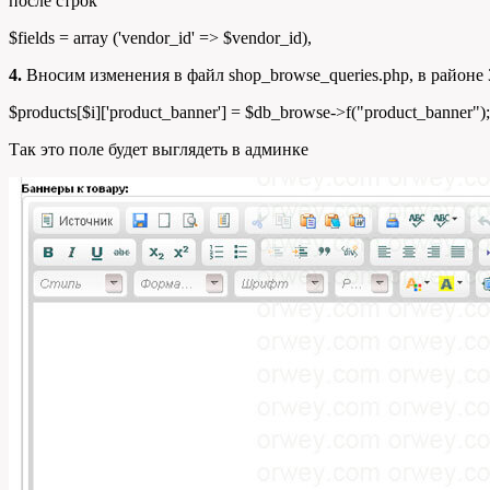
после строк
$fields
=
array
(
'vendor_id'
=>
$vendor_id
)
,
4.
Вносим изменения в файл shop_browse_queries.php, в районе 38
$products
[
$i
]
[
'product_banner'
]
=
$db_browse
->
f
(
"product_banner"
)
;
Так это поле будет выглядеть в админке