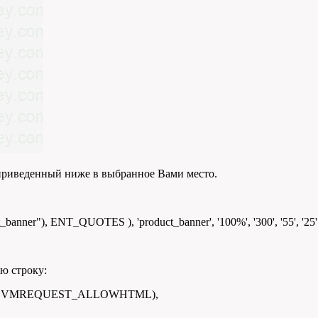
, приведенный ниже в выбранное Вами место.
t_banner"), ENT_QUOTES ), 'product_banner', '100%', '300', '55', '25'
ю строку:
VMREQUEST_ALLOWHTML
)
,