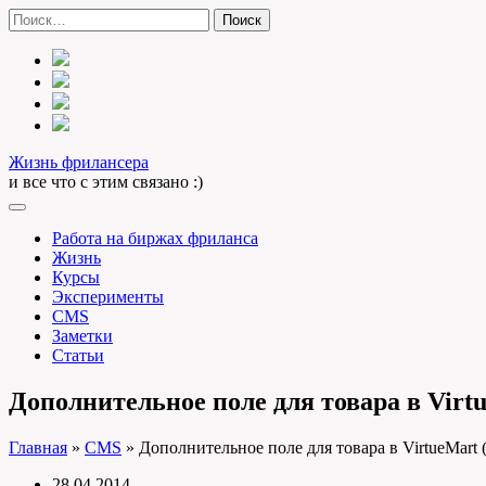
Skip
Найти:
to
content
Жизнь фрилансера
и все что с этим связано :)
Работа на биржах фриланса
Жизнь
Курсы
Эксперименты
CMS
Заметки
Статьи
Дополнительное поле для товара в Virt
Главная
»
CMS
»
Дополнительное поле для товара в VirtueMart 
28.04.2014