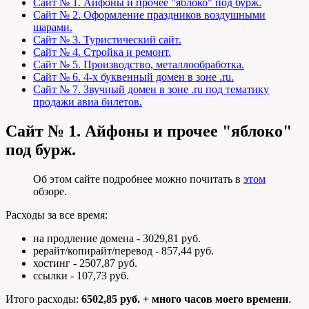
Сайт № 1. Айфоны и прочее "яблоко" под бурж.
Сайт № 2. Оформление праздников воздушными
шарами.
Сайт № 3. Туристический сайт.
Сайт № 4. Стройка и ремонт.
Сайт № 5. Производство, металлообработка.
Сайт № 6. 4-х буквенный домен в зоне .ru.
Сайт № 7. Звучный домен в зоне .ru под тематику
продажи авиа билетов.
Сайт № 1. Айфоны и прочее "яблоко"
под бурж.
Об этом сайте подробнее можно почитать в
этом
обзоре.
Расходы за все время:
на продление домена - 3029,81 руб.
рерайт/копирайт/перевод - 857,44 руб.
хостинг - 2507,87 руб.
ссылки - 107,73 руб.
Итого расходы:
6502,85 руб. + много часов моего времени
.