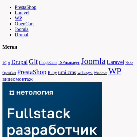
PrestaShop
Laravel
WP
OpenCart
Joomla
Drupal
Метки
Joomla
Git
Drupal
Laravel
ImageCms
ISPmanager
1С
ai
Node
WP
PrestaShop
umi.cms
Ruby
webasyst
OpenCart
Windows
видеомонтаж