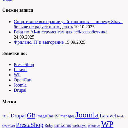
Свежие записи
Спортивное выгорание у айтишников — почему Strava
больше не радует и что делать
10.10.2025
Гайд по AI-инструментам для веб-разработчика
24.09.2025
Фриланс, IT и выгорание
15.09.2025
Заметки по:
PrestaShop
Laravel
WP
OpenCart
Joomla
Drupal
Метки
Joomla
Git
Drupal
Laravel
ImageCms
ISPmanager
1С
ai
Node
WP
PrestaShop
umi.cms
Ruby
webasyst
OpenCart
Windows