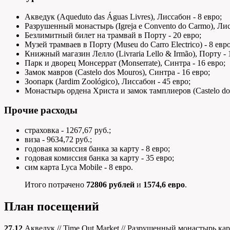
Акведук (Aqueduto das Águas Livres), Лиссабон - 8 евро;
Разрушенный монастырь (Igreja e Convento do Carmo), Лис
Безлимитный билет на трамвай в Порту - 20 евро;
Музей трамваев в Порту (Museu do Carro Electrico) - 8 евро
Книжный магазин Лелло (Livraria Lello & Irmão), Порту - 
Парк и дворец Монсеррат (Monserrate), Синтра - 16 евро;
Замок мавров (Castelo dos Mouros), Синтра - 16 евро;
Зоопарк (Jardim Zoológico), Лиссабон - 45 евро;
Монастырь ордена Христа и замок тамплиеров (Castelo dos T
Прочие расходы
страховка - 1267,67 руб.;
виза - 9634,72 руб.;
годовая комиссия банка за карту - 8 евро;
годовая комиссия банка за карту - 35 евро;
сим карта Lyca Mobile - 8 евро.
Итого потрачено
72806 рублей
и
1574,6 евро
.
План посещений
27.12
Акведук // Time Out Market // Разрушенный монастырь ка