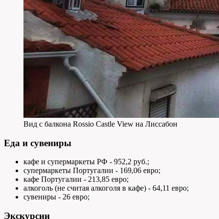
Вид с балкона Rossio Castle View на Лиссабон
Еда и сувениры
кафе и супермаркеты РФ - 952,2 руб.;
супермаркеты Португалии - 169,06 евро;
кафе Португалии - 213,85 евро;
алкоголь (не считая алкоголя в кафе) - 64,11 евро;
сувениры - 26 евро;
Экскурсии