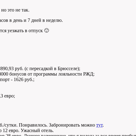
но это не так.
асов в день и 7 дней в неделю.
ся уезжать в отпуск 🙂
890,93 руб. (с пересадкой в Брюсселе);
 8000 бонусов от программы лояльности РЖД;
орт - 1626 руб.;
3 евро;
уб./сутки. Понравилось. Забронировать можно
тут
.
ор 12 евро. Ужасный отель.
сбор 28 евро. Лучшее размещение, что я видела за все время пр