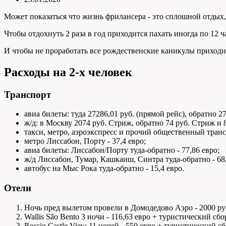
Может показаться что жизнь фрилансера - это сплошной отдых, 
Чтобы отдохнуть 2 раза в год приходится пахать иногда по 12 ч
И чтобы не проработать все рождественские каникулы приходит
Расходы на 2-х человек
Транспорт
авиа билеты: туда 27286,01 руб. (прямой рейс), обратно 27
ж/д: в Москву 2074 руб. Стриж, обратно 74 руб. Стриж и
такси, метро, аэроэкспресс и прочий общественный трансп
метро Лиссабон, Порту - 37,4 евро;
авиа билеты: Лиссабон/Порту туда-обратно - 77,86 евро;
ж/д Лиссабон, Тумар, Кашкаиш, Синтра туда-обратно - 68,
автобус на Мыс Рока туда-обратно - 15,4 евро.
Отели
Ночь пред вылетом провели в Домодедово Аэро - 2000 р
Wallis São Bento 3 ночи - 116,63 евро + туристический сб
Rossio Castle View 11 ночей - 550 евро + туристический 