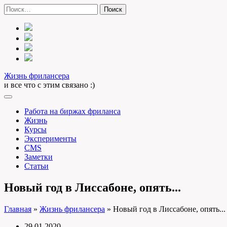
Skip
Найти:
to
content
Жизнь фрилансера
и все что с этим связано :)
Работа на биржах фриланса
Жизнь
Курсы
Эксперименты
CMS
Заметки
Статьи
Новый год в Лиссабоне, опять...
Главная
»
Жизнь фрилансера
»
Новый год в Лиссабоне, опять...
29.01.2020