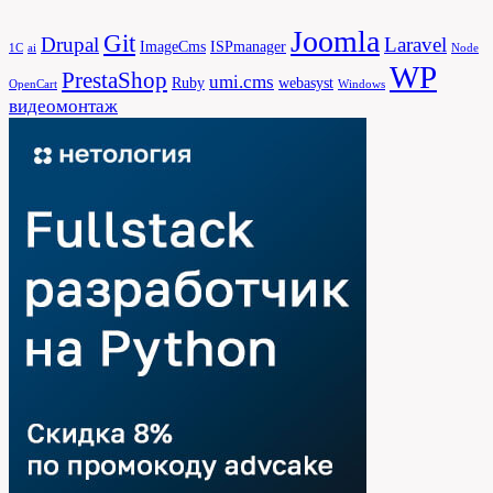
Joomla
Git
Drupal
Laravel
ImageCms
ISPmanager
1С
ai
Node
WP
PrestaShop
umi.cms
Ruby
webasyst
OpenCart
Windows
видеомонтаж