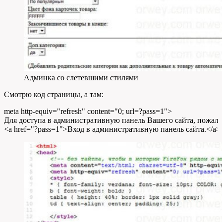
Админка со слетевшими стилями
Смотрю код страницы, а там:
meta http
-
equiv
=
"refresh"
content
=
"0; url=?pass=1"
>
Для доступа в административную панель Вашего сайта
,
пожалу
<
a href
=
"?pass=1"
>
Вход в административную панель сайта
.</
a
>