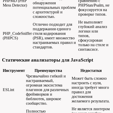
PHPMD (PHP
сравнению с
обнаружения
Mess Detector)
PHPStan/Psalm, не
потенциальных проблем
фокусируется на
с архитектурой и
проверке типов.
сложностью.
Не выполняет
Отлично подходит для
глубокий анализ
поддержания единого
логики или
PHP_CodeSniffer
стиля кодирования
типов,
(PHPCS)
(PSR), имеет множество
сфокусирован
настраиваемых правил и
только на стиле и
стандартов.
синтаксисе.
Статические анализаторы для JavaScript
Инструмент
Преимущества
Недостатки
Чрезвычайно гибкий и
Может быть сложно
настраиваемый,
настроить с нуля,
огромная экосистема
иногда требует много
ESLint
плагинов для различных
правил для
фреймворков и
достижения
библиотек, широкое
желаемого результата.
сообщество.
Не является линтером
Полностью