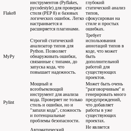
инструментов (Pyflakes,
глубокий
pycodestyle) для проверки
статический анализ
Flake8
стиля (PEP 8) и базовых
типов,
логических ошибок. Легко
сфокусирован на
настраивается и
стиле и простых
расширяется плагинами.
ошибках.
Требует
Строгий статический
использования
анализатор типов для
аннотаций типов в
Python. Позволяет
коде, что может
MyPy
обнаруживать ошибки,
быть
связанные с типами, до
дополнительной
запуска кода, что
работой для
повышает надежность.
существующих
проектов.
Мощный и
Может быть очень
всеобъемлющий
"разговорчивым" и
инструмент для анализа
генерировать много
кода. Проверяет не только
предупреждений,
Pylint
стиль и ошибки, но и
что добавляет
"запахи кода", сложность
работы в уже
и потенциальные
существующих
проблемы безопасности.
проектах.
Не является
Автоматический