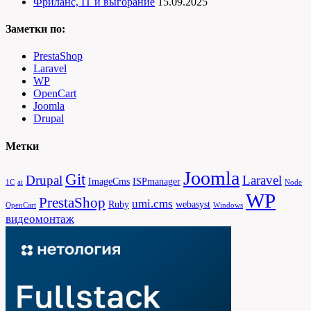
Фриланс, IT и выгорание
15.09.2025
Заметки по:
PrestaShop
Laravel
WP
OpenCart
Joomla
Drupal
Метки
Joomla
Git
Drupal
Laravel
ImageCms
ISPmanager
1С
ai
Node
WP
PrestaShop
umi.cms
Ruby
webasyst
OpenCart
Windows
видеомонтаж