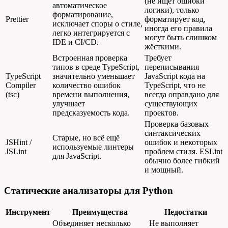
(не ищет ошибки
автоматическое
логики), только
форматирование,
Prettier
форматирует код,
исключает споры о стиле,
иногда его правила
легко интегрируется с
могут быть слишком
IDE и CI/CD.
жёсткими.
Встроенная проверка
Требует
типов в среде TypeScript,
переписывания
TypeScript
значительно уменьшает
JavaScript кода на
Compiler
количество ошибок
TypeScript, что не
(tsc)
времени выполнения,
всегда оправдано для
улучшает
существующих
предсказуемость кода.
проектов.
Проверка базовых
синтаксических
Старые, но всё ещё
JSHint /
ошибок и некоторых
используемые линтеры
JSLint
проблем стиля. ESLint
для JavaScript.
обычно более гибкий
и мощный.
Статические анализаторы для Python
Инструмент
Преимущества
Недостатки
Объединяет несколько
Не выполняет