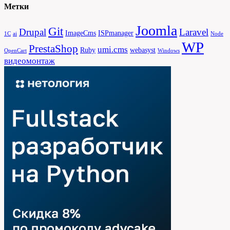
Метки
Joomla
Git
Drupal
Laravel
ImageCms
ISPmanager
1С
ai
Node
WP
PrestaShop
umi.cms
Ruby
webasyst
OpenCart
Windows
видеомонтаж