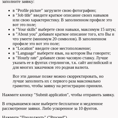
заполните заявку:
в "Profile picture" загрузите свою фотографию;
в "Job title" введите краткое описание своих навыков
или свою характеристику. В заполненном профиле это
вот это поле;
в "Your skills" выберете свои навыки, максимум 15 штук;
в "About you" добавьте краткое описание того, кто Вы и
что умеете (минимум 20 символов). В заполненном
профиле это вот это поле;
в "Location" введите свое местоположение;
в "Language" выберете язык, на котором Вы говорите;
в "Hourly rate" добавьте свою часовую ставку. Лучше
указать ее в фунтах стерлингов, т.к. сайт английский и
для многих заказчиков это родная валюта.
Все эти данные позже можно скорректировать, но
лучше заполнить их с первого раза максимально
грамотно, чтобы заявку на регистрацию приняли.
Нажмите кнопку "Submit application", чтобы отправить заявку.
В открывшемся окне выберете бесплатное и медленное
рассмотрение заявки. Либо ускоренное за 10 фунтов.
Нажмите "Продолжить" ("Proceed").