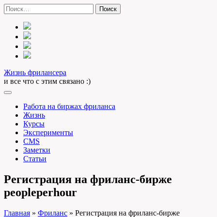
Skip
Найти:
to
content
Жизнь фрилансера
и все что с этим связано :)
Работа на биржах фриланса
Жизнь
Курсы
Эксперименты
CMS
Заметки
Статьи
Регистрация на фриланс-бирже
peopleperhour
Главная
»
Фриланс
»
Регистрация на фриланс-бирже