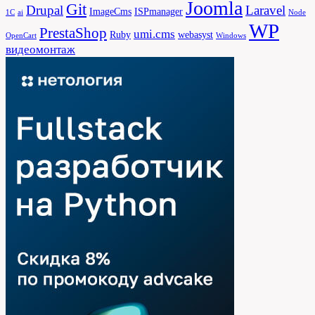
Joomla
Git
Drupal
Laravel
ImageCms
ISPmanager
1С
ai
Node
WP
PrestaShop
umi.cms
Ruby
webasyst
OpenCart
Windows
видеомонтаж