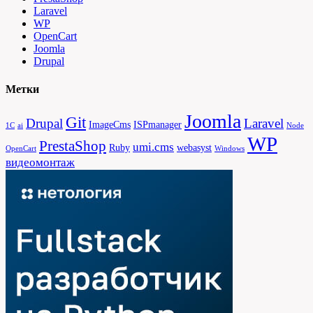
Laravel
WP
OpenCart
Joomla
Drupal
Метки
Joomla
Git
Drupal
Laravel
ImageCms
ISPmanager
1С
ai
Node
WP
PrestaShop
umi.cms
Ruby
webasyst
OpenCart
Windows
видеомонтаж